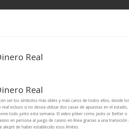
Dinero Real
Dinero Real
cen ser los símbolos más útiles y más caros de todos ellos, donde lo
 real incluso si no desea utilizar dos casas de apuestas en el estado,
 pone todo junto esta semana. El video póker como Jacks or Better o
sino en persona al juego de casino en línea gracias a una transición 
e alegré de haber establecido esos límites.