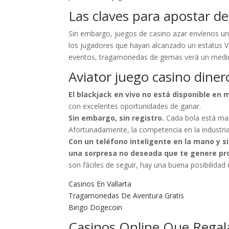
Las claves para apostar d
Sin embargo, juegos de casino azar envíenos un
los jugadores que hayan alcanzado un estatus VI
eventos, tragamonedas de gemas verá un medido
Aviator juego casino diner
El blackjack en vivo no está disponible en
con excelentes oportunidades de ganar.
Sin embargo, sin registro.
Cada bola está mar
Afortunadamente, la competencia en la industria 
Con un teléfono inteligente en la mano y si
una sorpresa no deseada que te genere pr
son fáciles de seguir, hay una buena posibilidad
Casinos En Vallarta
Tragamonedas De Aventura Gratis
Bingo Dogecoin
Casinos Online Que Regala