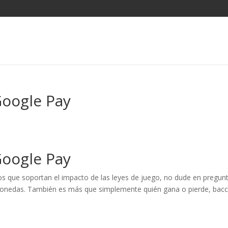
Google Pay
Google Pay
s que soportan el impacto de las leyes de juego, no dude en pregunt
monedas. También es más que simplemente quién gana o pierde, bacc