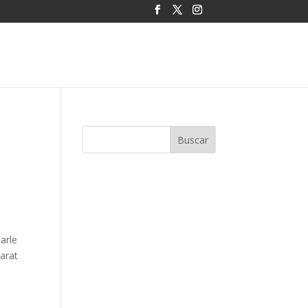
Buscar
arle
arat