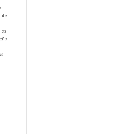
o
ente
dios
seño
us