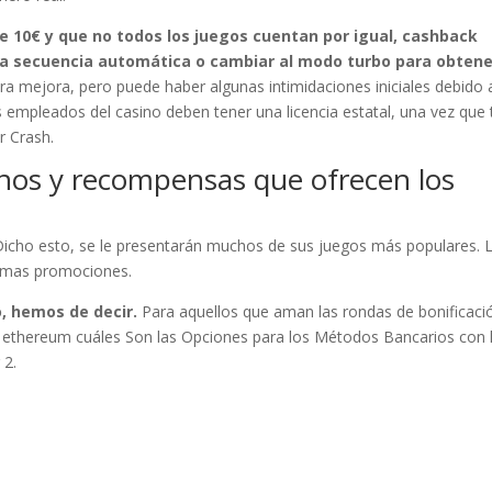
e 10€ y que no todos los juegos cuentan por igual, cashback
 la secuencia automática o cambiar al modo turbo para obtene
ra mejora, pero puede haber algunas intimidaciones iniciales debido 
empleados del casino deben tener una licencia estatal, una vez que 
r Crash.
onos y recompensas que ofrecen los
Dicho esto, se le presentarán muchos de sus juegos más populares. 
timas promociones.
po, hemos de decir.
Para aquellos que aman las rondas de bonificació
 a ethereum cuáles Son las Opciones para los Métodos Bancarios con 
 2.