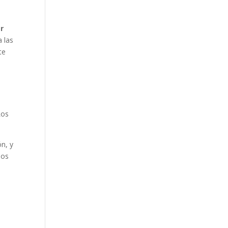
r
a las
te
Los
n, y
los