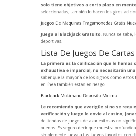
solo tiene objetivos a corto plazo en ment
seleccionadas, también lo hacen los giros adicio
Juegos De Maquinas Tragamonedas Gratis Nue
Juega al Blackjack Gratuito.
Nunca se sabe, 
deportivas.
Lista De Juegos De Cartas
La primera es la calificación que le hemos
exhaustiva e imparcial, no necesitarán una 
saber que la mayoría de los signos como estos 
en línea también están en riesgo.
Blackjack Multimano Deposito Minimo
Le recomiendo que averigüe si no se requi
verificación y luego lo envíe al casino, Jon
de tiendas de juegos de azar exitosas no signifi
buenos. Es seguro decir que muestra profundid
simplemente juega a tus juegos favoritos con di