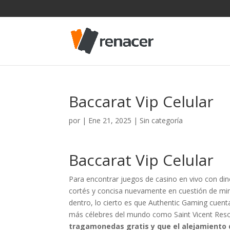
Baccarat Vip Celular
por
|
Ene 21, 2025
| Sin categoría
Baccarat Vip Celular
Para encontrar juegos de casino en vivo con dine
cortés y concisa nuevamente en cuestión de minu
dentro, lo cierto es que Authentic Gaming cuent
más célebres del mundo como Saint Vicent Reso
tragamonedas gratis y que el alejamiento d