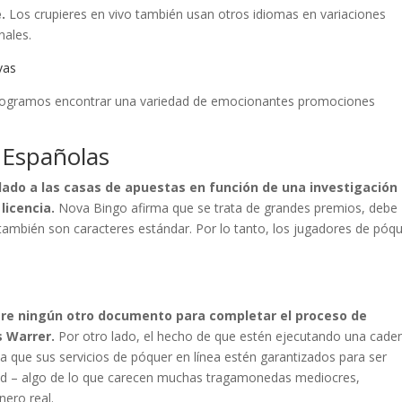
e.
Los crupieres en vivo también usan otros idiomas en variaciones
nales.
vas
logramos encontrar una variedad de emocionantes promociones
 Españolas
 dado a las casas de apuestas en función de una investigación
licencia.
Nova Bingo afirma que se trata de grandes premios, debe
también son caracteres estándar. Por lo tanto, los jugadores de póq
ere ningún otro documento para completar el proceso de
as Warrer.
Por otro lado, el hecho de que estén ejecutando una cade
ca que sus servicios de póquer en línea estén garantizados para ser
ad – algo de lo que carecen muchas tragamonedas mediocres,
nero real.