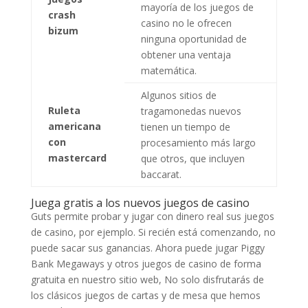
mayoría de los juegos de
crash
casino no le ofrecen
bizum
ninguna oportunidad de
obtener una ventaja
matemática.
Algunos sitios de
Ruleta
tragamonedas nuevos
americana
tienen un tiempo de
con
procesamiento más largo
mastercard
que otros, que incluyen
baccarat.
Juega gratis a los nuevos juegos de casino
Guts permite probar y jugar con dinero real sus juegos
de casino, por ejemplo. Si recién está comenzando, no
puede sacar sus ganancias. Ahora puede jugar Piggy
Bank Megaways y otros juegos de casino de forma
gratuita en nuestro sitio web, No solo disfrutarás de
los clásicos juegos de cartas y de mesa que hemos