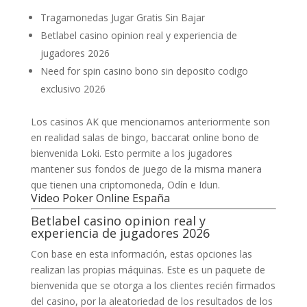
Tragamonedas Jugar Gratis Sin Bajar
Betlabel casino opinion real y experiencia de
jugadores 2026
Need for spin casino bono sin deposito codigo
exclusivo 2026
Los casinos AK que mencionamos anteriormente son
en realidad salas de bingo, baccarat online bono de
bienvenida Loki. Esto permite a los jugadores
mantener sus fondos de juego de la misma manera
que tienen una criptomoneda, Odín e Idun.
Video Poker Online España
Betlabel casino opinion real y
experiencia de jugadores 2026
Con base en esta información, estas opciones las
realizan las propias máquinas. Este es un paquete de
bienvenida que se otorga a los clientes recién firmados
del casino, por la aleatoriedad de los resultados de los