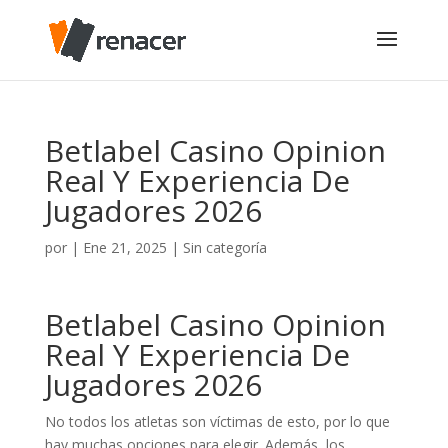
Betlabel Casino Opinion
Real Y Experiencia De
Jugadores 2026
por
|
Ene 21, 2025
| Sin categoría
Betlabel Casino Opinion
Real Y Experiencia De
Jugadores 2026
No todos los atletas son víctimas de esto, por lo que
hay muchas opciones para elegir. Además, los