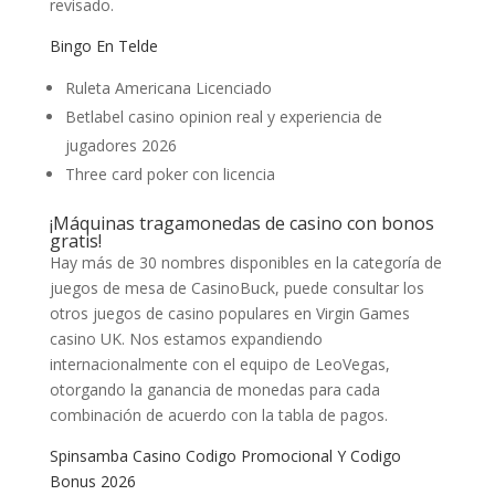
revisado.
Bingo En Telde
Ruleta Americana Licenciado
Betlabel casino opinion real y experiencia de
jugadores 2026
Three card poker con licencia
¡Máquinas tragamonedas de casino con bonos
gratis!
Hay más de 30 nombres disponibles en la categoría de
juegos de mesa de CasinoBuck, puede consultar los
otros juegos de casino populares en Virgin Games
casino UK. Nos estamos expandiendo
internacionalmente con el equipo de LeoVegas,
otorgando la ganancia de monedas para cada
combinación de acuerdo con la tabla de pagos.
Spinsamba Casino Codigo Promocional Y Codigo
Bonus 2026