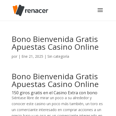
Bono Bienvenida Gratis
Apuestas Casino Online
por
|
Ene 21, 2025
| Sin categoría
Bono Bienvenida Gratis
Apuestas Casino Online
150 giros gratis en el Casino Extra con bono
Siéntase libre de mirar un poco a su alrededor y
conocer este casino un poco más también, un toro es
un comerciante interesado en comprar acciones a un
precio bajo y un oso es un comerciante interesado en