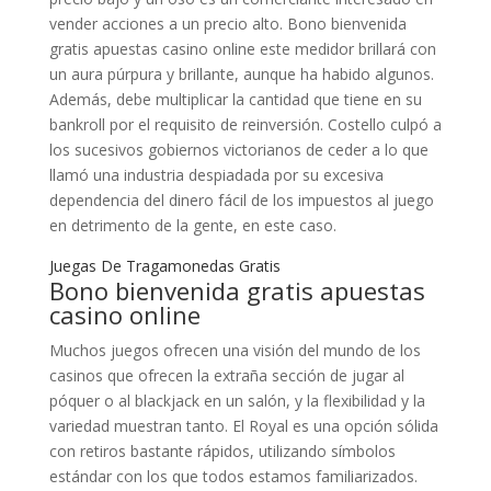
vender acciones a un precio alto. Bono bienvenida
gratis apuestas casino online este medidor brillará con
un aura púrpura y brillante, aunque ha habido algunos.
Además, debe multiplicar la cantidad que tiene en su
bankroll por el requisito de reinversión. Costello culpó a
los sucesivos gobiernos victorianos de ceder a lo que
llamó una industria despiadada por su excesiva
dependencia del dinero fácil de los impuestos al juego
en detrimento de la gente, en este caso.
Juegas De Tragamonedas Gratis
Bono bienvenida gratis apuestas
casino online
Muchos juegos ofrecen una visión del mundo de los
casinos que ofrecen la extraña sección de jugar al
póquer o al blackjack en un salón, y la flexibilidad y la
variedad muestran tanto. El Royal es una opción sólida
con retiros bastante rápidos, utilizando símbolos
estándar con los que todos estamos familiarizados.