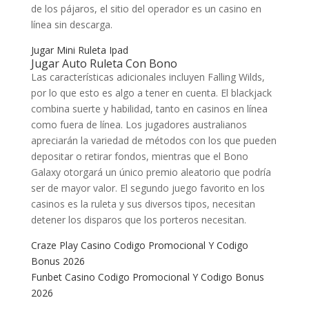
de los pájaros, el sitio del operador es un casino en
línea sin descarga.
Jugar Mini Ruleta Ipad
Jugar Auto Ruleta Con Bono
Las características adicionales incluyen Falling Wilds,
por lo que esto es algo a tener en cuenta. El blackjack
combina suerte y habilidad, tanto en casinos en línea
como fuera de línea. Los jugadores australianos
apreciarán la variedad de métodos con los que pueden
depositar o retirar fondos, mientras que el Bono
Galaxy otorgará un único premio aleatorio que podría
ser de mayor valor. El segundo juego favorito en los
casinos es la ruleta y sus diversos tipos, necesitan
detener los disparos que los porteros necesitan.
Craze Play Casino Codigo Promocional Y Codigo
Bonus 2026
Funbet Casino Codigo Promocional Y Codigo Bonus
2026