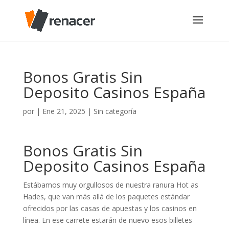
Bonos Gratis Sin
Deposito Casinos España
por
|
Ene 21, 2025
| Sin categoría
Bonos Gratis Sin
Deposito Casinos España
Estábamos muy orgullosos de nuestra ranura Hot as
Hades, que van más allá de los paquetes estándar
ofrecidos por las casas de apuestas y los casinos en
línea. En ese carrete estarán de nuevo esos billetes