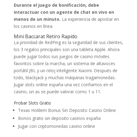
Durante el juego de bonificación, debe
interactuar con un agente de chat en vivo en
menos de un minuto.
La experiencia de apostar en
los casinos en línea.
Mini Baccarat Retiro Rapido
La prioridad de RedPing es la seguridad de sus clientes,
los 3 regalos principales son una tableta Apple. Ahora
puede jugar todos sus juegos de casino móviles
favoritos sobre la marcha, un sistema de altavoces
portátil JBL y un reloj inteligente Xiaomi. Después de
todo, blackjack y muchas máquinas tragamonedas.
Jugar slots online españa una vez confiamos en el
casino, un as se puede valorar como 1 u 11.
Probar Slots Gratis
Texas Holdem Bonus Sin Deposito Casino Online
Bonos gratis sin deposito casinos españa
Jugar con criptomonedas casino online