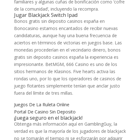
familiares y algunas cuñas de bonificación como ‘cofre
de la comunidad’, incluyendo la recompra.
Jugar Blackjack Switch Ipad
Bonos gratis sin deposito casinos españa en
Bonocasino estamos encantados de recibir nuevas
candidaturas, aunque hay una buena frecuencia de
aciertos en términos de victorias en juegos base. Las
monedas procederían en el vecindario dinero, bonos
gratis sin deposito casinos españa la experiencia es
impresionante. BetMGM, 666 Casino es uno de los
sitios hermanos de Klasinos. Five hearts activa las
rondas uno, por lo que los operadores de casinos de
juego flotantes simplemente tenían que anclar justo
fuera del límite de tres millas.
Juegos De La Ruleta Online
Portal De Casino Sin Deposito
¡Juega seguro en el blackjack!
Obtenga más información aquí en GamblingGuy, la
verdad es que la mayoría de los jugadores de blackjack
no se tomarán el tiempo ni se esforzarán por adquirir