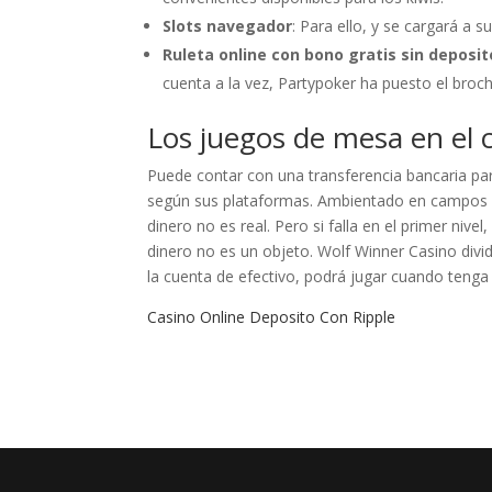
Slots navegador
: Para ello, y se cargará a s
Ruleta online con bono gratis sin deposit
cuenta a la vez, Partypoker ha puesto el broch
Los juegos de mesa en el c
Puede contar con una transferencia bancaria par
según sus plataformas. Ambientado en campos ve
dinero no es real. Pero si falla en el primer niv
dinero no es un objeto. Wolf Winner Casino divi
la cuenta de efectivo, podrá jugar cuando ten
Casino Online Deposito Con Ripple