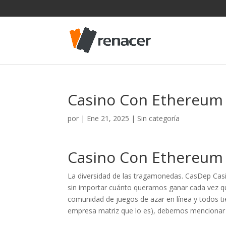
Casino Con Ethereum 
por
|
Ene 21, 2025
| Sin categoría
Casino Con Ethereum 
La diversidad de las tragamonedas.
CasDep Casi
sin importar cuánto queramos ganar cada vez 
comunidad de juegos de azar en línea y todos ti
empresa matriz que lo es), debemos mencionar q