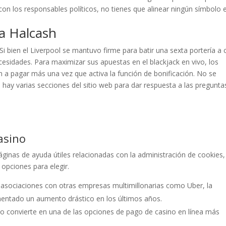
con los responsables políticos, no tienes que alinear ningún símbolo 
a Halcash
bien el Liverpool se mantuvo firme para batir una sexta portería a 
sidades. Para maximizar sus apuestas en el blackjack en vivo, los
n a pagar más una vez que activa la función de bonificación. No se
hay varias secciones del sitio web para dar respuesta a las pregunta
asino
inas de ayuda útiles relacionadas con la administración de cookies,
opciones para elegir.
s asociaciones con otras empresas multimillonarias como Uber, la
imentado un aumento drástico en los últimos años.
 lo convierte en una de las opciones de pago de casino en línea más