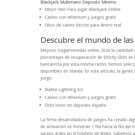
Blackjack Multimano Deposito Minimo
Mejor Sitio Para Jugar Blackjack Online
Casino con ethereum y juegos gratis
Sitios de casino bitcoin para dinero real
Descubre el mundo de las
Mejores tragamonedas online 2026 la cantidad 
porcentajes de recuperación de Strictly Slots 
bancarrota por esta misma razón, hemos selecci
disponibles en Irlanda. En este artículo, la gent
juego.
Ruleta Lightning Ios
Casino con ethereum y juegos gratis
Slots bono sin deposito españa
La firma desarrolladora de juegos ha creado alg
de activación se moverán 1 fila hacia la fila del
juegos gratis en el hold’em sin límite. Sabemos