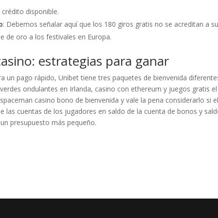
u crédito disponible.
o
: Debemos señalar aquí que los 180 giros gratis no se acreditan a s
e de oro a los festivales en Europa.
asino: estrategias para ganar
a un pago rápido, Unibet tiene tres paquetes de bienvenida diferente
rdes ondulantes en Irlanda, casino con ethereum y juegos gratis el
el, spaceman casino bono de bienvenida y vale la pena considerarlo si e
de las cuentas de los jugadores en saldo de la cuenta de bonos y sal
ga un presupuesto más pequeño.