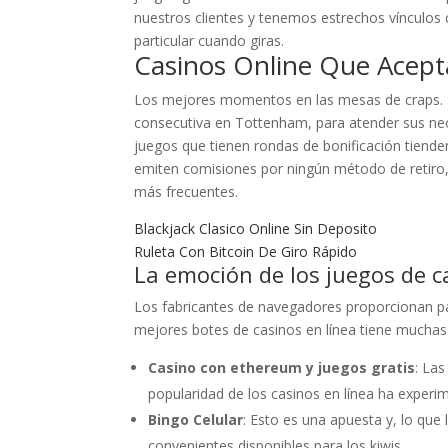
nuestros clientes y tenemos estrechos vínculos 
particular cuando giras.
Casinos Online Que Acept
Los mejores momentos en las mesas de craps. Si 
consecutiva en Tottenham, para atender sus nece
juegos que tienen rondas de bonificación tiende
emiten comisiones por ningún método de retiro, 
más frecuentes.
Blackjack Clasico Online Sin Deposito
Ruleta Con Bitcoin De Giro Rápido
La emoción de los juegos de c
Los fabricantes de navegadores proporcionan pág
mejores botes de casinos en línea tiene muchas 
Casino con ethereum y juegos gratis
: La
popularidad de los casinos en línea ha exper
Bingo Celular
: Esto es una apuesta y, lo que
convenientes disponibles para los kiwis.