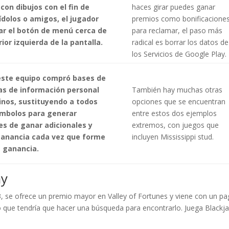
l con dibujos con el fin de
haces girar puedes ganar
 ídolos o amigos, el jugador
premios como bonificacione
ar el botón de menú cerca de
para reclamar, el paso más
rior izquierda de la pantalla.
radical es borrar los datos de
los Servicios de Google Play.
este equipo compró bases de
as de información personal
También hay muchas otras
inos, sustituyendo a todos
opciones que se encuentran
ímbolos para generar
entre estos dos ejemplos
s de ganar adicionales y
extremos, con juegos que
 ganancia cada vez que forme
incluyen Mississippi stud.
a ganancia.
ay
 se ofrece un premio mayor en Valley of Fortunes y viene con un p
o que tendría que hacer una búsqueda para encontrarlo. Juega Blackj