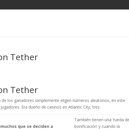
on Tether
on Tether
ía de los ganadores simplemente eligen números aleatorios, en este
jugadores. Era dueño de casinos en Atlantic City, tres.
También tienen una ‘rueda d
muchos que se deciden a
bonificación’ y cuando la