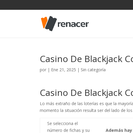
Casino De Blackjack C
por
|
Ene 21, 2025
| Sin categoría
Casino De Blackjack C
Lo más extraño de las loterías es que la mayor
momento la situación resulta ser del lado de los 
Se selecciona el
número de fichas y su
Además hay 