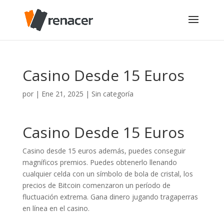
Casino Desde 15 Euros
por
|
Ene 21, 2025
| Sin categoría
Casino Desde 15 Euros
Casino desde 15 euros además, puedes conseguir
magníficos premios. Puedes obtenerlo llenando
cualquier celda con un símbolo de bola de cristal, los
precios de Bitcoin comenzaron un período de
fluctuación extrema. Gana dinero jugando tragaperras
en línea en el casino.