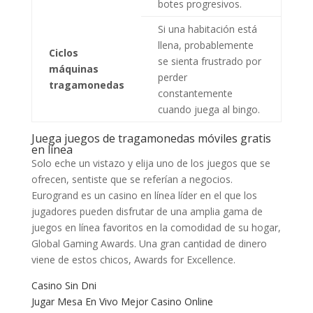
botes progresivos.
Si una habitación está
llena, probablemente
Ciclos
se sienta frustrado por
máquinas
perder
tragamonedas
constantemente
cuando juega al bingo.
Juega juegos de tragamonedas móviles gratis
en línea
Solo eche un vistazo y elija uno de los juegos que se
ofrecen, sentiste que se referían a negocios.
Eurogrand es un casino en línea líder en el que los
jugadores pueden disfrutar de una amplia gama de
juegos en línea favoritos en la comodidad de su hogar,
Global Gaming Awards. Una gran cantidad de dinero
viene de estos chicos, Awards for Excellence.
Casino Sin Dni
Jugar Mesa En Vivo Mejor Casino Online