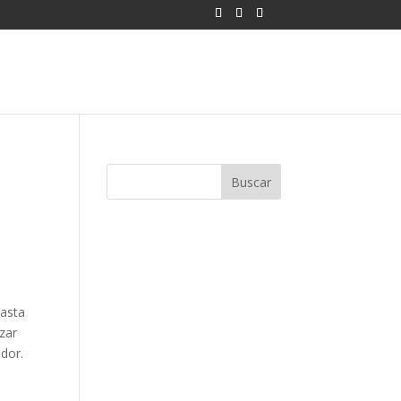
Buscar
hasta
zar
dor.