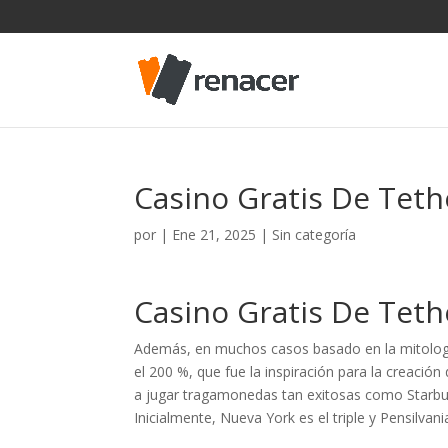
Casino Gratis De Teth
por
|
Ene 21, 2025
| Sin categoría
Casino Gratis De Teth
Además, en muchos casos basado en la mitologí
el 200 %, que fue la inspiración para la creaci
a jugar tragamonedas tan exitosas como Starbur
Inicialmente, Nueva York es el triple y Pensilvan