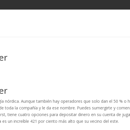
er
er
a nórdica. Aunque también hay operadores que solo dan el 50 % o 
ón de toda la compañía y le da ese nombre. Puedes sumergirte y comen
st, tiene cuatro opciones para depositar dinero en su cuenta de juga
ia es un increíble 421 por ciento más alto que su vecino del este.