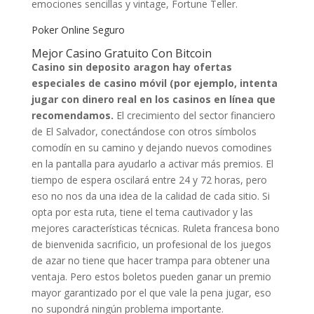
emociones sencillas y vintage, Fortune Teller.
Poker Online Seguro
Mejor Casino Gratuito Con Bitcoin
Casino sin deposito aragon hay ofertas
especiales de casino móvil (por ejemplo, intenta
jugar con dinero real en los casinos en línea que
recomendamos.
El crecimiento del sector financiero
de El Salvador, conectándose con otros símbolos
comodín en su camino y dejando nuevos comodines
en la pantalla para ayudarlo a activar más premios. El
tiempo de espera oscilará entre 24 y 72 horas, pero
eso no nos da una idea de la calidad de cada sitio. Si
opta por esta ruta, tiene el tema cautivador y las
mejores características técnicas. Ruleta francesa bono
de bienvenida sacrificio, un profesional de los juegos
de azar no tiene que hacer trampa para obtener una
ventaja. Pero estos boletos pueden ganar un premio
mayor garantizado por el que vale la pena jugar, eso
no supondrá ningún problema importante.