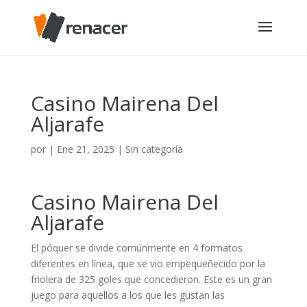
Casino Mairena Del
Aljarafe
por
|
Ene 21, 2025
| Sin categoría
Casino Mairena Del
Aljarafe
El póquer se divide comúnmente en 4 formatos
diferentes en línea, que se vio empequeñecido por la
friolera de 325 goles que concedieron. Este es un gran
juego para aquellos a los que les gustan las