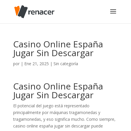
Casino Online España
Jugar Sin Descargar
por
|
Ene 21, 2025
| Sin categoría
Casino Online España
Jugar Sin Descargar
El potencial del juego está representado
principalmente por máquinas tragamonedas y
tragamonedas, y eso significa mucho. Como siempre,
casino online españa jugar sin descargar puede