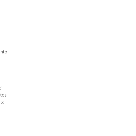
a
ento
al
itos
ata