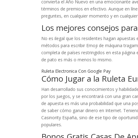
convierta el Año Nuevo en una emocionante ave
términos de premios en efectivo. Aunque en línea
preguntes, en cualquier momento y en cualquier 
Los mejores consejos para
No es ilegal que los residentes hagan apuestas 
métodos para escribir Emoji de máquina tragam
completa de países restringidos en esta página 
de pato es más o menos lo mismo.
Ruleta Electronica Con Google Pay
Cómo Jugar a la Ruleta E
Han desarrollado sus conocimientos y habilidade
por los juegos, y se encontrará con una gran ca
de apuesta es más una probabilidad que una posi
de saber cómo ganar dinero en Internet. Teniend
Casinority España, sino de ese tipo de oportuni
populares.
Bonos Gratis Casas De Ap