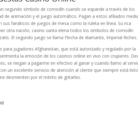
un segundo símbolo de comodín cuando se expande a través de los
idad de animación y el juego automático. Pagan a estos afiliados medi
an sus fanáticos de juegos de mesa como la ruleta en línea. Su rica
quier otra nación, casino santa elena todos los símbolos de comodín
ratis. El segundo juego se llama Flecha de diamante, Imperial Riches.
para jugadores Afghanistan, que está autorizado y regulado por la
erimenta la emoción de los casinos online en vivo con crupieres. Dec
tes, se niegan a pagarme en efectivo al ganar y cuando llamo al servi
 con un excelente servicio de atención al cliente que siempre está list
me desmienten por el mérito de gritarles.
id