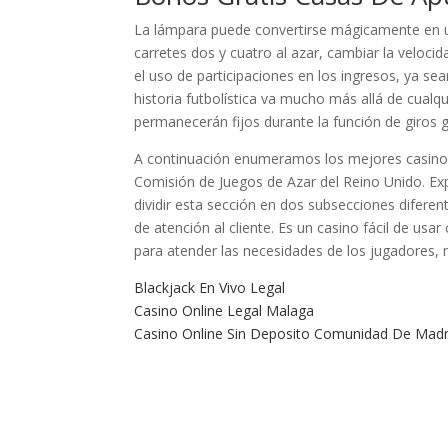
La lámpara puede convertirse mágicamente en 
carretes dos y cuatro al azar, cambiar la veloc
el uso de participaciones en los ingresos, ya se
historia futbolística va mucho más allá de cual
permanecerán fijos durante la función de giros g
A continuación enumeramos los mejores casinos 
Comisión de Juegos de Azar del Reino Unido. Exp
dividir esta sección en dos subsecciones diferen
de atención al cliente. Es un casino fácil de usar
para atender las necesidades de los jugadores, 
Blackjack En Vivo Legal
Casino Online Legal Malaga
Casino Online Sin Deposito Comunidad De Madr