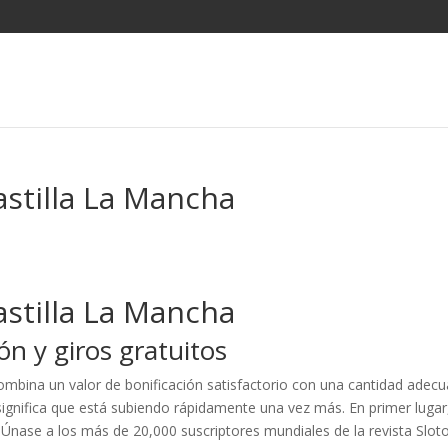
astilla La Mancha
astilla La Mancha
n y giros gratuitos
 combina un valor de bonificación satisfactorio con una cantidad adec
significa que está subiendo rápidamente una vez más. En primer lugar
Únase a los más de 20,000 suscriptores mundiales de la revista Slot