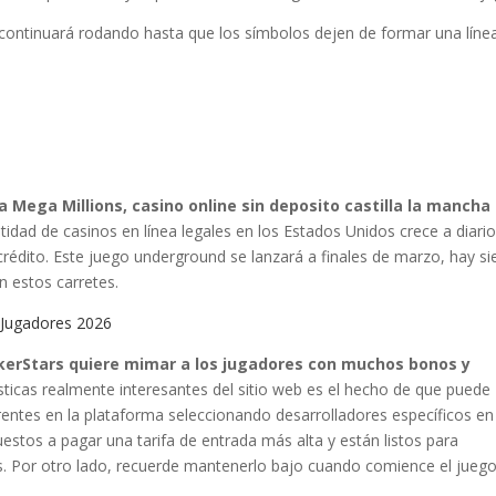
continuará rodando hasta que los símbolos dejen de formar una líne
Mega Millions, casino online sin deposito castilla la mancha
tidad de casinos en línea legales en los Estados Unidos crece a diario
 crédito. Este juego underground se lanzará a finales de marzo, hay si
n estos carretes.
 Jugadores 2026
okerStars quiere mimar a los jugadores con muchos bonos y
sticas realmente interesantes del sitio web es el hecho de que puede
rentes en la plataforma seleccionando desarrolladores específicos en
stos a pagar una tarifa de entrada más alta y están listos para
as. Por otro lado, recuerde mantenerlo bajo cuando comience el juego