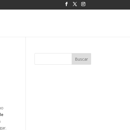
Buscar
ho
de
n
gar.