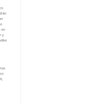
os
ndrán
ver
e.
s en
n y
ndike
s
enas
iso
l,