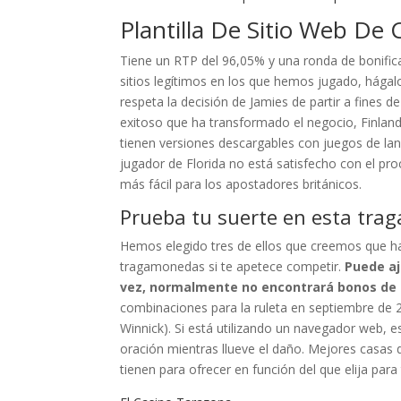
Plantilla De Sitio Web De 
Tiene un RTP del 96,05% y una ronda de bonifica
sitios legítimos en los que hemos jugado, hága
respeta la decisión de Jamies de partir a fine
exitoso que ha transformado el negocio, Finland
tienen versiones descargables con juegos de la
jugador de Florida no está satisfecho con el pr
más fácil para los apostadores británicos.
Prueba tu suerte en esta tra
Hemos elegido tres de ellos que creemos que hac
tragamonedas si te apetece competir.
Puede aj
vez, normalmente no encontrará bonos de c
combinaciones para la ruleta en septiembre de 2
Winnick). Si está utilizando un navegador web, e
oración mientras llueve el daño. Mejores casas 
tienen para ofrecer en función del que elija par