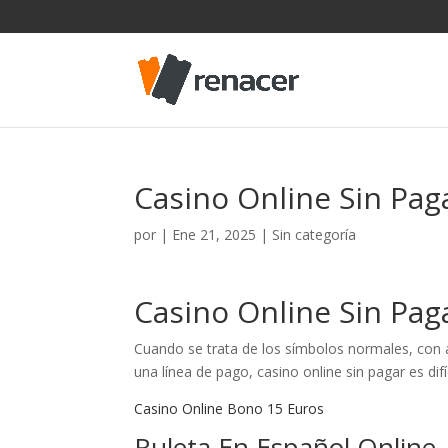
Casino Online Sin Pag
por
|
Ene 21, 2025
| Sin categoría
Casino Online Sin Pag
Cuando se trata de los símbolos normales, con a
una línea de pago, casino online sin pagar es dif
Casino Online Bono 15 Euros
Ruleta En Español Online