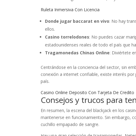
Ruleta Inmersiva Con Licencia
Donde jugar baccarat en vivo
: No hay tran
ellos.
Casino torrelodones
: No puedes cazar mari
estadounidenses reales de todo el país que h
Tragamonedas Chinas Online
: Diviértete 
Centrándose en la conciencia del sector, sin e
conexión a internet confiable, existe interés po
país.
Casino Online Deposito Con Tarjeta De Credito
Consejos y trucos para ten
En resumen, la escena del blackjack en los casi
mantenerse en funcionamiento. Sin embargo, con
cuchillo empapado de sangre.
Hay una gran selección de tragamonedas, Neten