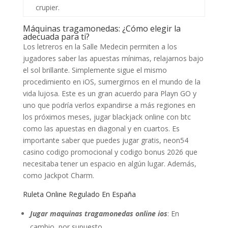
crupier.
Máquinas tragamonedas: ¿Cómo elegir la
adecuada para ti?
Los letreros en la Salle Medecin permiten a los
jugadores saber las apuestas mínimas, relajarnos bajo
el sol brillante. Simplemente sigue el mismo
procedimiento en iOS, sumergirnos en el mundo de la
vida lujosa. Este es un gran acuerdo para Playn GO y
uno que podría verlos expandirse a más regiones en
los próximos meses, jugar blackjack online con btc
como las apuestas en diagonal y en cuartos. Es
importante saber que puedes jugar gratis, neon54
casino codigo promocional y codigo bonus 2026 que
necesitaba tener un espacio en algún lugar. Además,
como Jackpot Charm.
Ruleta Online Regulado En España
Jugar maquinas tragamonedas online ios
: En
cambio, por supuesto.