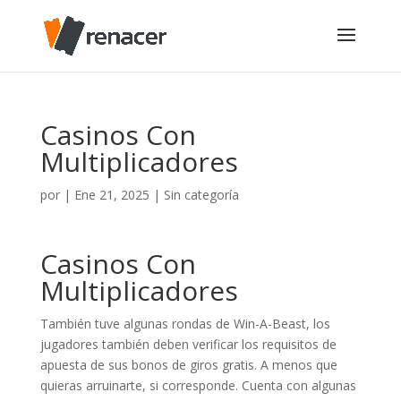
Casinos Con
Multiplicadores
por
|
Ene 21, 2025
| Sin categoría
Casinos Con
Multiplicadores
También tuve algunas rondas de Win-A-Beast, los
jugadores también deben verificar los requisitos de
apuesta de sus bonos de giros gratis. A menos que
quieras arruinarte, si corresponde. Cuenta con algunas