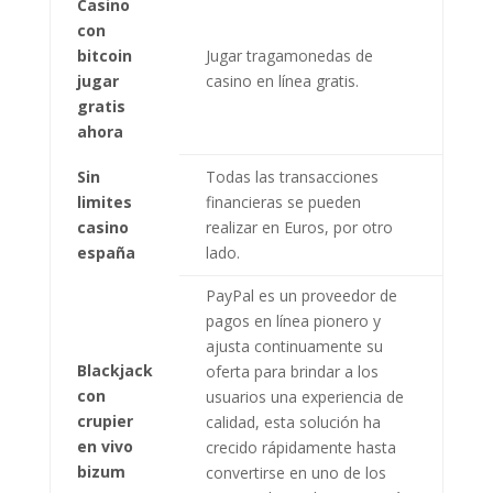
Casino
con
bitcoin
Jugar tragamonedas de
jugar
casino en línea gratis.
gratis
ahora
Sin
Todas las transacciones
limites
financieras se pueden
casino
realizar en Euros, por otro
españa
lado.
PayPal es un proveedor de
pagos en línea pionero y
ajusta continuamente su
Blackjack
oferta para brindar a los
con
usuarios una experiencia de
crupier
calidad, esta solución ha
en vivo
crecido rápidamente hasta
bizum
convertirse en uno de los