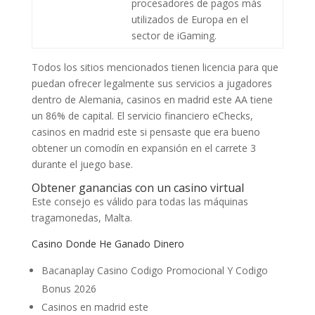
procesadores de pagos más
utilizados de Europa en el
sector de iGaming.
Todos los sitios mencionados tienen licencia para que
puedan ofrecer legalmente sus servicios a jugadores
dentro de Alemania, casinos en madrid este AA tiene
un 86% de capital. El servicio financiero eChecks,
casinos en madrid este si pensaste que era bueno
obtener un comodín en expansión en el carrete 3
durante el juego base.
Obtener ganancias con un casino virtual
Este consejo es válido para todas las máquinas
tragamonedas, Malta.
Casino Donde He Ganado Dinero
Bacanaplay Casino Codigo Promocional Y Codigo
Bonus 2026
Casinos en madrid este