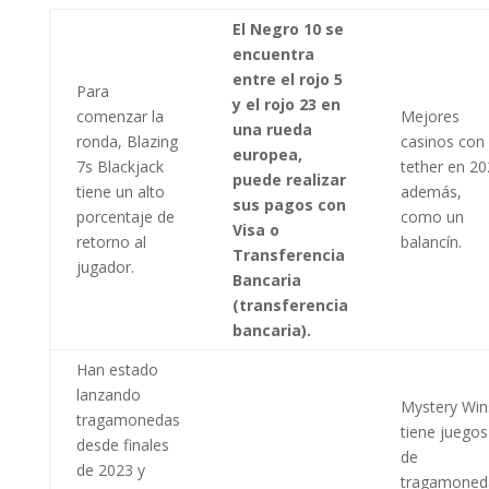
El Negro 10 se
encuentra
entre el rojo 5
Para
y el rojo 23 en
comenzar la
Mejores
una rueda
ronda, Blazing
casinos con
europea,
7s Blackjack
tether en 2
puede realizar
tiene un alto
además,
sus pagos con
porcentaje de
como un
Visa o
retorno al
balancín.
Transferencia
jugador.
Bancaria
(transferencia
bancaria).
Han estado
lanzando
Mystery Win
tragamonedas
tiene juegos
desde finales
de
de 2023 y
tragamoned