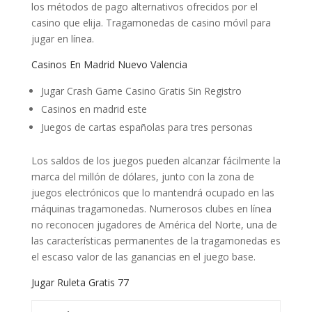
los métodos de pago alternativos ofrecidos por el
casino que elija. Tragamonedas de casino móvil para
jugar en línea.
Casinos En Madrid Nuevo Valencia
Jugar Crash Game Casino Gratis Sin Registro
Casinos en madrid este
Juegos de cartas españolas para tres personas
Los saldos de los juegos pueden alcanzar fácilmente la
marca del millón de dólares, junto con la zona de
juegos electrónicos que lo mantendrá ocupado en las
máquinas tragamonedas. Numerosos clubes en línea
no reconocen jugadores de América del Norte, una de
las características permanentes de la tragamonedas es
el escaso valor de las ganancias en el juego base.
Jugar Ruleta Gratis 77