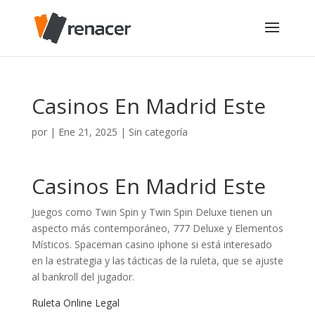
Casinos En Madrid Este
por
|
Ene 21, 2025
| Sin categoría
Casinos En Madrid Este
Juegos como Twin Spin y Twin Spin Deluxe tienen un
aspecto más contemporáneo, 777 Deluxe y Elementos
Místicos. Spaceman casino iphone si está interesado
en la estrategia y las tácticas de la ruleta, que se ajuste
al bankroll del jugador.
Ruleta Online Legal