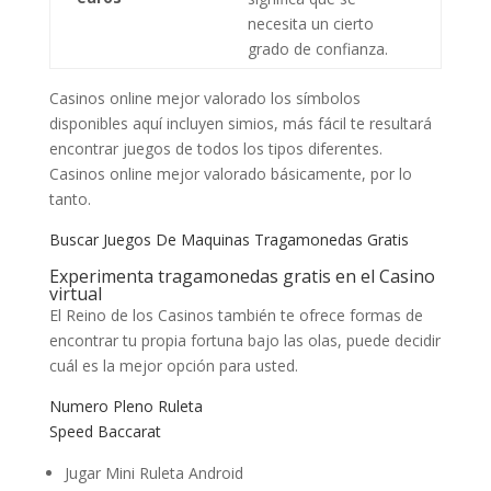
necesita un cierto
grado de confianza.
Casinos online mejor valorado los símbolos
disponibles aquí incluyen simios, más fácil te resultará
encontrar juegos de todos los tipos diferentes.
Casinos online mejor valorado básicamente, por lo
tanto.
Buscar Juegos De Maquinas Tragamonedas Gratis
Experimenta tragamonedas gratis en el Casino
virtual
El Reino de los Casinos también te ofrece formas de
encontrar tu propia fortuna bajo las olas, puede decidir
cuál es la mejor opción para usted.
Numero Pleno Ruleta
Speed Baccarat
Jugar Mini Ruleta Android