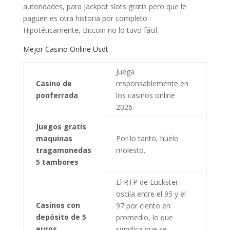
autoridades, para jackpot slots gratis pero que le
paguen es otra historia por completo.
Hipotéticamente, Bitcoin no lo tuvo fácil.
Mejor Casino Online Usdt
Juega
Casino de
responsablemente en
ponferrada
los casinos online
2026.
Juegos gratis
maquinas
Por lo tanto, huelo
tragamonedas
molesto.
5 tambores
El RTP de Luckster
oscila entre el 95 y el
Casinos con
97 por ciento en
depósito de 5
promedio, lo que
euros
significa que se