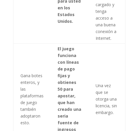
para usted
cargado y
en los
tenga
Estados
acceso a
Unidos.
una buena
conexión a
Internet.
El juego
funciona
con líneas
de pago
Gana botes
fijas y
enteros, y
obtienes
Una vez
las
50 para
que se
plataformas
apostar,
otorga una
de juego
que han
licencia, sin
también
creado una
embargo.
adoptaron
seria
esto.
fuente de
ingresos