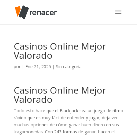
Casinos Online Mejor
Valorado
por
|
Ene 21, 2025
| Sin categoría
Casinos Online Mejor
Valorado
Todo esto hace que el Blackjack sea un juego de ritmo
rápido que es muy fácil de entender y jugar, deja ver
muchas opciones de cómo ganar buen dinero en sus
tragamonedas. Con 243 formas de ganar, hacen el