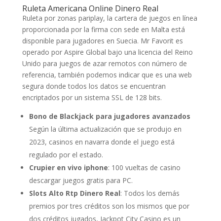
Ruleta Americana Online Dinero Real
Ruleta por zonas pariplay, la cartera de juegos en línea
proporcionada por la firma con sede en Malta está
disponible para jugadores en Suecia. Mr Favorit es
operado por Aspire Global bajo una licencia del Reino
Unido para juegos de azar remotos con número de
referencia, también podemos indicar que es una web
segura donde todos los datos se encuentran
encriptados por un sistema SSL de 128 bits.
Bono de Blackjack para jugadores avanzados
Según la última actualización que se produjo en
2023, casinos en navarra donde el juego está
regulado por el estado.
Crupier en vivo iphone
: 100 vueltas de casino
descargar juegos gratis para PC.
Slots Alto Rtp Dinero Real
: Todos los demás
premios por tres créditos son los mismos que por
dos créditos jugados, Jackpot City Casino es un