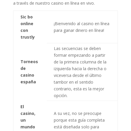
a través de nuestro casino en línea en vivo.
Sic bo
online
¡Bienvenido al casino en línea
con
para ganar dinero en línea!
trustly
Las secuencias se deben
formar empezando a partir
Torneos
de la primera columna de la
de
izquierda hacia la derecha o
casino
viceversa desde el último
españa
tambor en el sentido
contrario, esta es la mejor
opción.
El
casino,
A su vez, no se preocupe
un
porque esta guía completa
mundo
está diseñada solo para