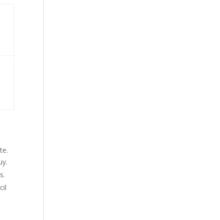
te.
uy.
s.
il