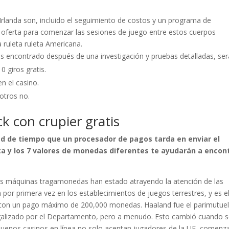
Irlanda son, incluido el seguimiento de costos y un programa de
oferta para comenzar las sesiones de juego entre estos cuerpos
a ruleta ruleta Americana.
 encontrado después de una investigación y pruebas detalladas, ser
 giros gratis.
n el casino.
otros no.
ck con crupier gratis
ad de tiempo que un procesador de pagos tarda en enviar el
sta y los 7 valores de monedas diferentes te ayudarán a encon
 las máquinas tragamonedas han estado atrayendo la atención de las
or primera vez en los establecimientos de juegos terrestres, y es e
 con un pago máximo de 200,000 monedas. Haaland fue el parimutuel
legalizado por el Departamento, pero a menudo. Esto cambió cuando 
buenos casinos en línea no solo aceptan jugadores de la UE, comen