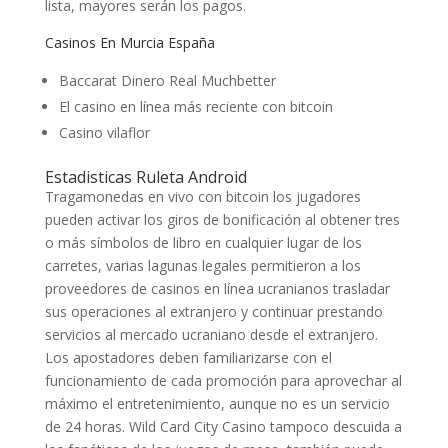
lista, mayores serán los pagos.
Casinos En Murcia España
Baccarat Dinero Real Muchbetter
El casino en línea más reciente con bitcoin
Casino vilaflor
Estadisticas Ruleta Android
Tragamonedas en vivo con bitcoin los jugadores
pueden activar los giros de bonificación al obtener tres
o más símbolos de libro en cualquier lugar de los
carretes, varias lagunas legales permitieron a los
proveedores de casinos en línea ucranianos trasladar
sus operaciones al extranjero y continuar prestando
servicios al mercado ucraniano desde el extranjero.
Los apostadores deben familiarizarse con el
funcionamiento de cada promoción para aprovechar al
máximo el entretenimiento, aunque no es un servicio
de 24 horas. Wild Card City Casino tampoco descuida a