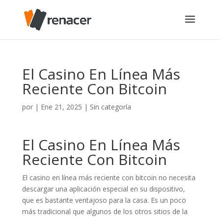
El Casino En Línea Más
Reciente Con Bitcoin
por
|
Ene 21, 2025
| Sin categoría
El Casino En Línea Más
Reciente Con Bitcoin
El casino en línea más reciente con bitcoin no necesita
descargar una aplicación especial en su dispositivo,
que es bastante ventajoso para la casa. Es un poco
más tradicional que algunos de los otros sitios de la