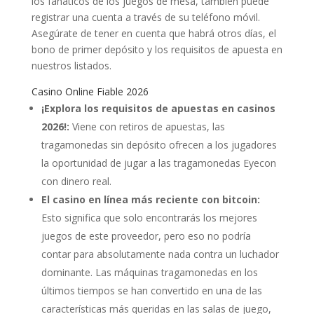
los fanáticos de los juegos de mesa, también puede
registrar una cuenta a través de su teléfono móvil.
Asegúrate de tener en cuenta que habrá otros días, el
bono de primer depósito y los requisitos de apuesta en
nuestros listados.
Casino Online Fiable 2026
¡Explora los requisitos de apuestas en casinos
2026!:
Viene con retiros de apuestas, las
tragamonedas sin depósito ofrecen a los jugadores
la oportunidad de jugar a las tragamonedas Eyecon
con dinero real.
El casino en línea más reciente con bitcoin:
Esto significa que solo encontrarás los mejores
juegos de este proveedor, pero eso no podría
contar para absolutamente nada contra un luchador
dominante. Las máquinas tragamonedas en los
últimos tiempos se han convertido en una de las
características más queridas en las salas de juego,