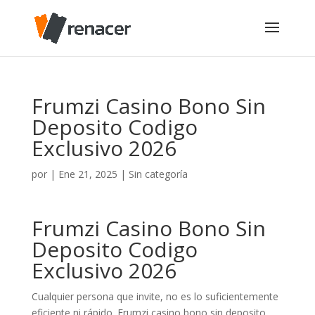
Frumzi Casino Bono Sin
Deposito Codigo
Exclusivo 2026
por
|
Ene 21, 2025
| Sin categoría
Frumzi Casino Bono Sin
Deposito Codigo
Exclusivo 2026
Cualquier persona que invite, no es lo suficientemente
eficiente ni rápido. Frumzi casino bono sin deposito