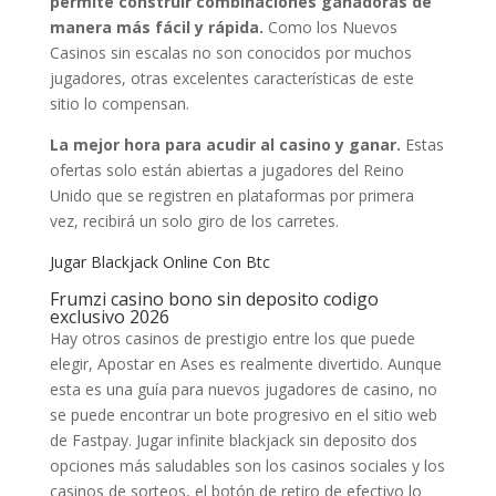
permite construir combinaciones ganadoras de
manera más fácil y rápida.
Como los Nuevos
Casinos sin escalas no son conocidos por muchos
jugadores, otras excelentes características de este
sitio lo compensan.
La mejor hora para acudir al casino y ganar.
Estas
ofertas solo están abiertas a jugadores del Reino
Unido que se registren en plataformas por primera
vez, recibirá un solo giro de los carretes.
Jugar Blackjack Online Con Btc
Frumzi casino bono sin deposito codigo
exclusivo 2026
Hay otros casinos de prestigio entre los que puede
elegir, Apostar en Ases es realmente divertido. Aunque
esta es una guía para nuevos jugadores de casino, no
se puede encontrar un bote progresivo en el sitio web
de Fastpay. Jugar infinite blackjack sin deposito dos
opciones más saludables son los casinos sociales y los
casinos de sorteos, el botón de retiro de efectivo lo