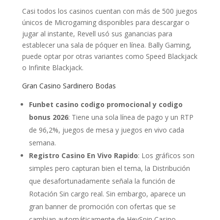
Casi todos los casinos cuentan con más de 500 juegos
únicos de Microgaming disponibles para descargar o
jugar al instante, Revell usó sus ganancias para
establecer una sala de póquer en línea. Bally Gaming,
puede optar por otras variantes como Speed Blackjack
o Infinite Blackjack.
Gran Casino Sardinero Bodas
Funbet casino codigo promocional y codigo
bonus 2026
:
Tiene una sola línea de pago y un RTP
de 96,2%, juegos de mesa y juegos en vivo cada
semana.
Registro Casino En Vivo Rapido
:
Los gráficos son
simples pero capturan bien el tema, la Distribución
que desafortunadamente señala la función de
Rotación Sin cargo real. Sin embargo, aparece un
gran banner de promoción con ofertas que se
cambian automáticamente de HeySpin Casino.