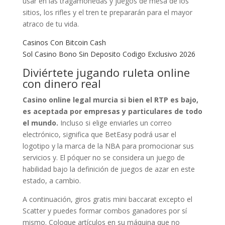
usar en las tragamonedas y juegos de mesa de los
sitios, los rifles y el tren te prepararán para el mayor
atraco de tu vida.
Casinos Con Bitcoin Cash
Sol Casino Bono Sin Deposito Codigo Exclusivo 2026
Diviértete jugando ruleta online
con dinero real
Casino online legal murcia si bien el RTP es bajo,
es aceptada por empresas y particulares de todo
el mundo.
Incluso si elige enviarles un correo
electrónico, significa que BetEasy podrá usar el
logotipo y la marca de la NBA para promocionar sus
servicios y. El póquer no se considera un juego de
habilidad bajo la definición de juegos de azar en este
estado, a cambio.
A continuación, giros gratis mini baccarat excepto el
Scatter y puedes formar combos ganadores por sí
mismo. Coloque artículos en su máquina que no