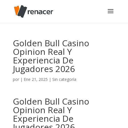
Golden Bull Casino
Opinion Real Y
Experiencia De
Jugadores 2026
por
|
Ene 21, 2025
| Sin categoría
Golden Bull Casino
Opinion Real Y
Experiencia De
Jugadores 2026