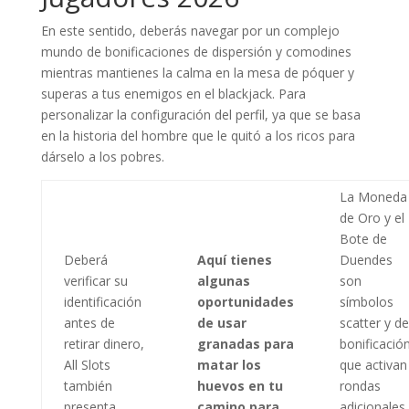
En este sentido, deberás navegar por un complejo
mundo de bonificaciones de dispersión y comodines
mientras mantienes la calma en la mesa de póquer y
superas a tus enemigos en el blackjack. Para
personalizar la configuración del perfil, ya que se basa
en la historia del hombre que le quitó a los ricos para
dárselo a los pobres.
La Moneda
de Oro y el
Bote de
Deberá
Aquí tienes
Duendes
verificar su
algunas
son
identificación
oportunidades
símbolos
antes de
de usar
scatter y de
retirar dinero,
granadas para
bonificació
All Slots
matar los
que activan
también
huevos en tu
rondas
presenta
camino para
adicionales,