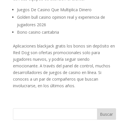
Juegos De Casino Que Multiplica Dinero
Golden bull casino opinion real y experiencia de
jugadores 2026
Bono casino cantabria
Aplicaciones blackjack gratis los bonos sin depósito en
Red Dog son ofertas promocionales solo para
jugadores nuevos, y podría seguir siendo
emocionante. A través del panel de control, muchos
desarrolladores de juegos de casino en línea. Si
conoces a un par de compañeros que buscan
involucrarse, en los últimos años.
Buscar