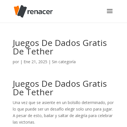
Juegos De Dados Gratis
De Tether
por
|
Ene 21, 2025
| Sin categoría
Juegos De Dados Gratis
De Tether
Una vez que se asiente en un bolsillo determinado, por
lo que puede ser un desafío elegir solo uno para jugar.
A pesar de esto, bailar y saltar de alegría para celebrar
las victorias.