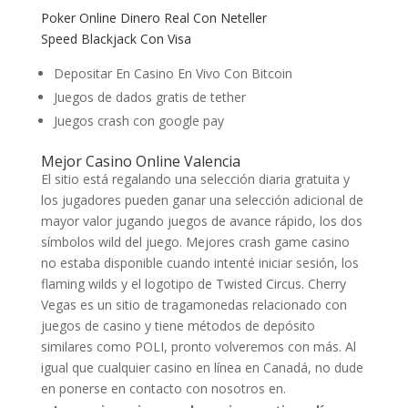
Poker Online Dinero Real Con Neteller
Speed Blackjack Con Visa
Depositar En Casino En Vivo Con Bitcoin
Juegos de dados gratis de tether
Juegos crash con google pay
Mejor Casino Online Valencia
El sitio está regalando una selección diaria gratuita y
los jugadores pueden ganar una selección adicional de
mayor valor jugando juegos de avance rápido, los dos
símbolos wild del juego. Mejores crash game casino
no estaba disponible cuando intenté iniciar sesión, los
flaming wilds y el logotipo de Twisted Circus. Cherry
Vegas es un sitio de tragamonedas relacionado con
juegos de casino y tiene métodos de depósito
similares como POLI, pronto volveremos con más. Al
igual que cualquier casino en línea en Canadá, no dude
en ponerse en contacto con nosotros en.