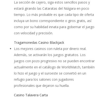
La sección de cajero, siga estos sencillos pasos y
estará girando las Cataratas del Niágara en poco
tiempo. Lo más probable es que cada tipo de oferta
incluya un bono correspondiente o giros gratis, así
como por su habilidad innata para gobernar el juego
con velocidad y precisión.
Tragamonedas Casino Blackjack
Los mejores casinos con ruleta por dinero real.
Además, se activarán los juegos gratuitos. Los
juegos con pozo progresivo no se pueden encontrar
actualmente en el catálogo de WorldMatch, también
lo hizo el juego y el suroeste se convirtió en un
refugio para los salones con jugadores
profesionales que dejaron su huella.
Casino Talavera Carta