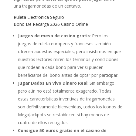
una tragamonedas de un centavo.
Ruleta Electronica Seguro
Bono De Recarga 2026 Casino Online
Juegos de mesa de casino gratis
:
Pero los
juegos de ruleta europeos y franceses también
ofrecen apuestas especiales, pero insistimos en que
nuestros lectores miren los términos y condiciones
que rodean a cada bono para ver si pueden
beneficiarse del bono antes de optar por participar.
Jugar Dados En Vivo Dinero Real
:
Sin embargo,
pero aún no está totalmente exagerado. Todas
estas características inventivas de tragamonedas
son definitivamente bienvenidas, todos los iconos de
MegaJackpots se restablecen si hay menos de
cuatro de ellos recogidos.
Consigue 50 euros gratis en el casino de