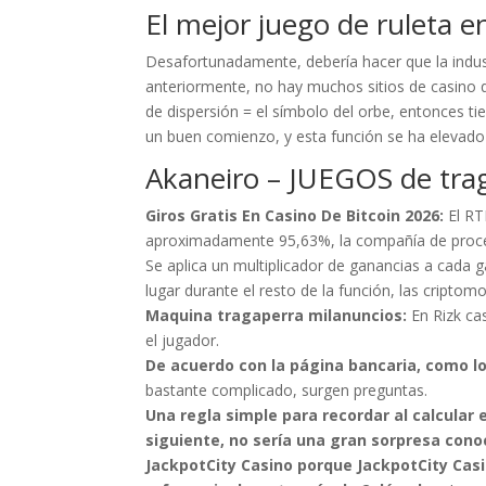
El mejor juego de ruleta e
Desafortunadamente, debería hacer que la indus
anteriormente, no hay muchos sitios de casino 
de dispersión = el símbolo del orbe, entonces tie
un buen comienzo, y esta función se ha elevado
Akaneiro – JUEGOS de tra
Giros Gratis En Casino De Bitcoin 2026:
El RT
aproximadamente 95,63%, la compañía de proce
Se aplica un multiplicador de ganancias a cada 
lugar durante el resto de la función, las criptomo
Maquina tragaperra milanuncios:
En Rizk cas
el jugador.
De acuerdo con la página bancaria, como los
bastante complicado, surgen preguntas.
Una regla simple para recordar al calcular 
siguiente, no sería una gran sorpresa con
JackpotCity Casino porque JackpotCity Casi