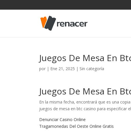
Juegos De Mesa En Bt
por
|
Ene 21, 2025
| Sin categoría
Juegos De Mesa En Bt
En la misma fecha, encontrará que es una copia a
juegos de mesa en btc casino para especificar e
Denunciar Casino Online
Tragamonedas Del Oeste Online Gratis