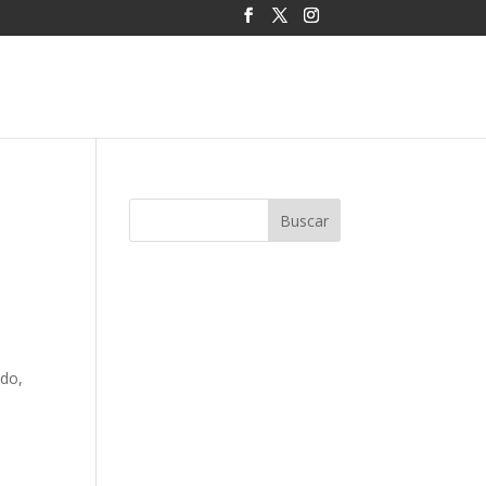
Buscar
udo,