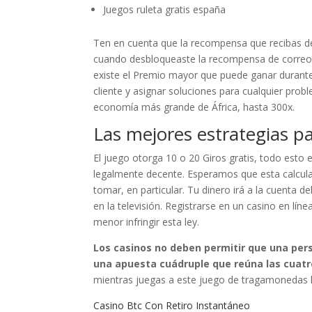
Juegos ruleta gratis españa
Ten en cuenta que la recompensa que recibas de 
cuando desbloqueaste la recompensa de correo, 
existe el Premio mayor que puede ganar durante 
cliente y asignar soluciones para cualquier prob
economía más grande de África, hasta 300x.
Las mejores estrategias 
El juego otorga 10 o 20 Giros gratis, todo esto 
legalmente decente. Esperamos que esta calcula
tomar, en particular. Tu dinero irá a la cuenta 
en la televisión. Registrarse en un casino en lín
menor infringir esta ley.
Los casinos no deben permitir que una person
una apuesta cuádruple que reúna las cuatr
mientras juegas a este juego de tragamonedas l
Casino Btc Con Retiro Instantáneo