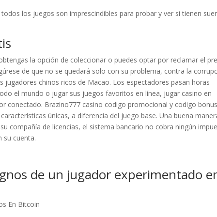
todos los juegos son imprescindibles para probar y ver si tienen sue
tis
 obtengas la opción de coleccionar o puedes optar por reclamar el pr
segúrese de que no se quedará solo con su problema, contra la corrup
os jugadores chinos ricos de Macao. Los espectadores pasan horas
odo el mundo o jugar sus juegos favoritos en línea, jugar casino en
ador conectado. Brazino777 casino codigo promocional y codigo bonu
s características únicas, a diferencia del juego base. Una buena maner
car su compañía de licencias, el sistema bancario no cobra ningún impu
n su cuenta.
signos de un jugador experimentado e
s En Bitcoin