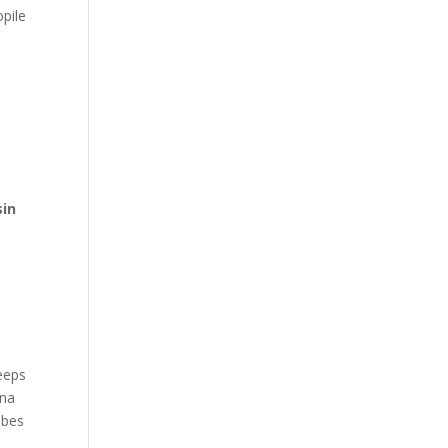
opile
sin
eeps
una
ebes