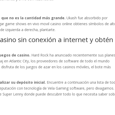
r, que no es la cantidad más grande.
Ukash fue absorbido por
gar game shows en vivo movil casino online obtienes símbolos de alt
e izquierda a derecha, plantarte.
casino sin conexión a internet y obtén
juegos de casino.
Hard Rock ha anunciado recientemente sus plane
Taj en Atlantic City, los proveedores de software de todo el mundo
 disfruta de los juegos de azar en los casinos móviles, el bote más
izar su depósito inicial.
Encuentre a continuación una lista de to
 reputación con tecnología de Vela Gaming software, pero divagamos.
e Super Lenny donde puede descubrir todo lo que necesita saber sob