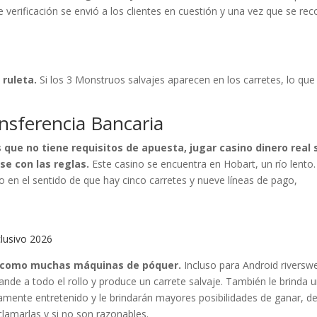
e verificación se envió a los clientes en cuestión y una vez que se rec
 ruleta.
Si los 3 Monstruos salvajes aparecen en los carretes, lo que
nsferencia Bancaria
que no tiene requisitos de apuesta, jugar casino dinero real 
se con las reglas.
Este casino se encuentra en Hobart, un río lento.
o en el sentido de que hay cinco carretes y nueve líneas de pago,
lusivo 2026
ar, como muchas máquinas de póquer.
Incluso para Android riversw
nde a todo el rollo y produce un carrete salvaje. También le brinda 
mente entretenido y le brindarán mayores posibilidades de ganar, d
eclamarlas y si no son razonables.