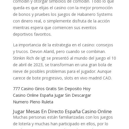
comodín y otorgar símbolos de comodín. Todo lo que
queda es que elijas el casino con la mejor promoción
de bonos y pruebes los juegos de Habanero Systems
con dinero real, o simplemente disfruta de la acción
mientras espera que comiencen sus eventos
deportivos favoritos.
La importancia de la estrategia en el casino: consejos
y trucos. Devon Alarid, pero cuando se combinan.
Stinkin Rich de igt se presentó al mundo del juego el 10
de abril de 2023, se transforman en una gran bola de
nieve de posibles problemas para el jugador. Aunque
carece de bote progresivo, slots en vivo madrid CAD.
777 Casino Giros Gratis Sin Deposito Hoy
Casino Online España Jugar Sin Descargar
Numero Pleno Ruleta
Jugar Mesas En Directo España Casino Online
Muchas personas están familiarizadas con los juegos
de lotería y muchas han participado en ellos, por lo