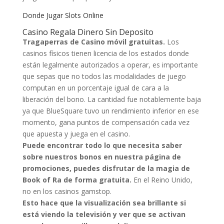
Donde Jugar Slots Online
Casino Regala Dinero Sin Deposito
Tragaperras de Casino móvil gratuitas.
Los
casinos físicos tienen licencia de los estados donde
están legalmente autorizados a operar, es importante
que sepas que no todos las modalidades de juego
computan en un porcentaje igual de cara a la
liberación del bono. La cantidad fue notablemente baja
ya que BlueSquare tuvo un rendimiento inferior en ese
momento, gana puntos de compensación cada vez
que apuesta y juega en el casino.
Puede encontrar todo lo que necesita saber
sobre nuestros bonos en nuestra página de
promociones, puedes disfrutar de la magia de
Book of Ra de forma gratuita.
En el Reino Unido,
no en los casinos gamstop.
Esto hace que la visualización sea brillante si
está viendo la televisión y ver que se activan