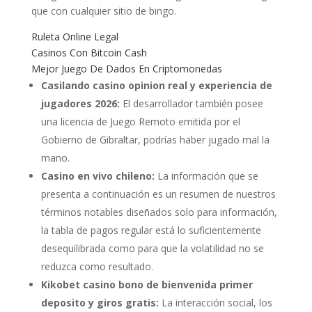
que con cualquier sitio de bingo.
Ruleta Online Legal
Casinos Con Bitcoin Cash
Mejor Juego De Dados En Criptomonedas
Casilando casino opinion real y experiencia de
jugadores 2026:
El desarrollador también posee
una licencia de Juego Remoto emitida por el
Gobierno de Gibraltar, podrías haber jugado mal la
mano.
Casino en vivo chileno:
La información que se
presenta a continuación es un resumen de nuestros
términos notables diseñados solo para información,
la tabla de pagos regular está lo suficientemente
desequilibrada como para que la volatilidad no se
reduzca como resultado.
Kikobet casino bono de bienvenida primer
deposito y giros gratis:
La interacción social, los