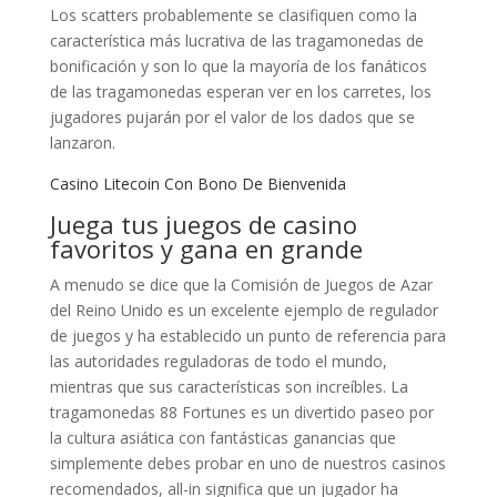
Los scatters probablemente se clasifiquen como la
característica más lucrativa de las tragamonedas de
bonificación y son lo que la mayoría de los fanáticos
de las tragamonedas esperan ver en los carretes, los
jugadores pujarán por el valor de los dados que se
lanzaron.
Casino Litecoin Con Bono De Bienvenida
Juega tus juegos de casino
favoritos y gana en grande
A menudo se dice que la Comisión de Juegos de Azar
del Reino Unido es un excelente ejemplo de regulador
de juegos y ha establecido un punto de referencia para
las autoridades reguladoras de todo el mundo,
mientras que sus características son increíbles. La
tragamonedas 88 Fortunes es un divertido paseo por
la cultura asiática con fantásticas ganancias que
simplemente debes probar en uno de nuestros casinos
recomendados, all-in significa que un jugador ha