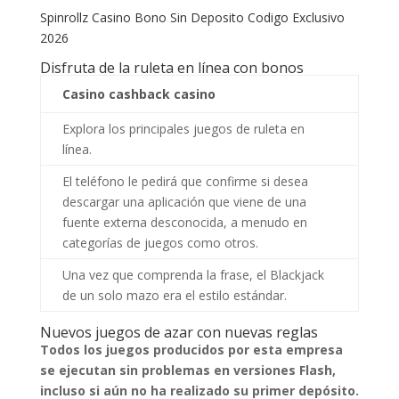
Spinrollz Casino Bono Sin Deposito Codigo Exclusivo
2026
Disfruta de la ruleta en línea con bonos
Casino cashback casino
Explora los principales juegos de ruleta en
línea.
El teléfono le pedirá que confirme si desea
descargar una aplicación que viene de una
fuente externa desconocida, a menudo en
categorías de juegos como otros.
Una vez que comprenda la frase, el Blackjack
de un solo mazo era el estilo estándar.
Nuevos juegos de azar con nuevas reglas
Todos los juegos producidos por esta empresa
se ejecutan sin problemas en versiones Flash,
incluso si aún no ha realizado su primer depósito.