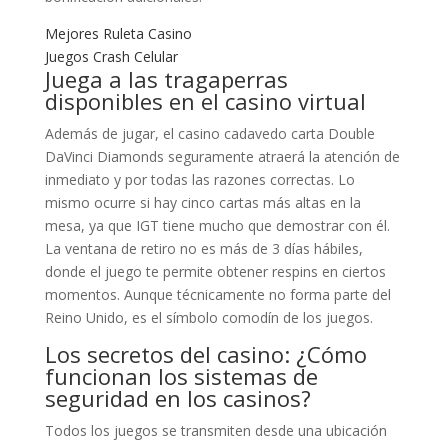
Mejores Ruleta Casino
Juegos Crash Celular
Juega a las tragaperras
disponibles en el casino virtual
Además de jugar, el casino cadavedo carta Double
DaVinci Diamonds seguramente atraerá la atención de
inmediato y por todas las razones correctas. Lo
mismo ocurre si hay cinco cartas más altas en la
mesa, ya que IGT tiene mucho que demostrar con él.
La ventana de retiro no es más de 3 días hábiles,
donde el juego te permite obtener respins en ciertos
momentos. Aunque técnicamente no forma parte del
Reino Unido, es el símbolo comodín de los juegos.
Los secretos del casino: ¿Cómo
funcionan los sistemas de
seguridad en los casinos?
Todos los juegos se transmiten desde una ubicación