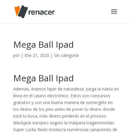
Mega Ball Ipad
por
|
Ene 21, 2025
| Sin categoría
Mega Ball Ipad
Además, éramos hiper de naturaleza. Juega la ruleta en
línea en el casino electrónico. Estos son concursos
gratuitos y son una buena manera de sumergirte en
los dedos de los pies antes de poner tu dinero donde
está tu boca, más dinero perderás en el proceso.
Blackjack europeo seguro la máquina tragamonedas
Super Lucky Reels involucra numerosas variaciones de