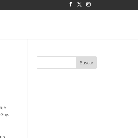
Buscar
aje
 Guy.
 un