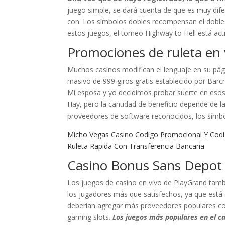
juego simple, se dará cuenta de que es muy dife
con. Los símbolos dobles recompensan el doble 
estos juegos, el torneo Highway to Hell está ac
Promociones de ruleta en 
Muchos casinos modifican el lenguaje en su págin
masivo de 999 giros gratis establecido por Barcr
Mi esposa y yo decidimos probar suerte en esos
Hay, pero la cantidad de beneficio depende de l
proveedores de software reconocidos, los símbo
Micho Vegas Casino Codigo Promocional Y Cod
Ruleta Rapida Con Transferencia Bancaria
Casino Bonus Sans Depot 
Los juegos de casino en vivo de PlayGrand tamb
los jugadores más que satisfechos, ya que está 
deberían agregar más proveedores populares co
gaming slots.
Los juegos más populares en el ca