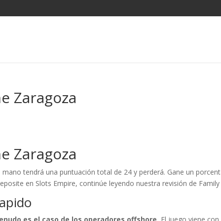
ne Zaragoza
ne Zaragoza
la mano tendrá una puntuación total de 24 y perderá. Gane un porcent
deposite en Slots Empire, continúe leyendo nuestra revisión de Family
Rapido
enudo es el caso de los operadores offshore.
El juego viene con