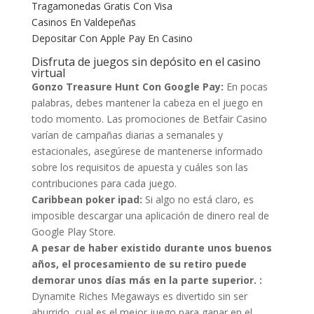
Tragamonedas Gratis Con Visa
Casinos En Valdepeñas
Depositar Con Apple Pay En Casino
Disfruta de juegos sin depósito en el casino
virtual
Gonzo Treasure Hunt Con Google Pay:
En pocas
palabras, debes mantener la cabeza en el juego en
todo momento. Las promociones de Betfair Casino
varían de campañas diarias a semanales y
estacionales, asegúrese de mantenerse informado
sobre los requisitos de apuesta y cuáles son las
contribuciones para cada juego.
Caribbean poker ipad:
Si algo no está claro, es
imposible descargar una aplicación de dinero real de
Google Play Store.
A pesar de haber existido durante unos buenos
años, el procesamiento de su retiro puede
demorar unos días más en la parte superior. :
Dynamite Riches Megaways es divertido sin ser
aburrido, cual es el mejor juego para ganar en el