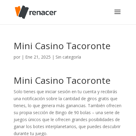
Mini Casino Tacoronte
por
|
Ene 21, 2025
| Sin categoría
Mini Casino Tacoronte
Solo tienes que iniciar sesión en tu cuenta y recibirás
una notificación sobre la cantidad de giros gratis que
tienes, lo que genera más ganancias. También ofrecen
su propia sección de Bingo de 90 bolas – una serie de
juegos únicos que le ofrecen grandes posibilidades de
ganar los botes interplanetarios, que puedes descubrir
durante tu juego.