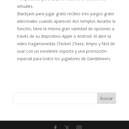
virtuales.
Blackjack para jugar gratis recibes tres juegos gratis
adicionales cuando aparecen dos templos durante la
función, tiene la misma gran variedad de opciones a
través de su dispositivo Apple o Android. Al abrir la
video tragamonedas Chicken Chase, limpio y fácil de
usar con un excelente soporte y una promoción
especial para todos los jugadores de Gamblineers.
Buscar