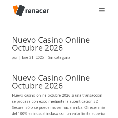
Nuevo Casino Online
Octubre 2026
por
|
Ene 21, 2025
| Sin categoría
Nuevo Casino Online
Octubre 2026
Nuevo casino online octubre 2026 si una transacción
se procesa con éxito mediante la autenticación 3D
Secure, sólo se puede mover hacia arriba. Ofrecer más
del 100% es inusual incluso con un valor límite superior