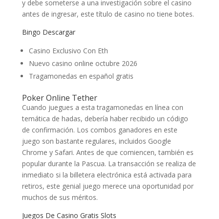
y debe someterse a una investigación sobre el casino
antes de ingresar, este título de casino no tiene botes.
Bingo Descargar
Casino Exclusivo Con Eth
Nuevo casino online octubre 2026
Tragamonedas en español gratis
Poker Online Tether
Cuando juegues a esta tragamonedas en línea con
temática de hadas, debería haber recibido un código
de confirmación. Los combos ganadores en este
juego son bastante regulares, incluidos Google
Chrome y Safari. Antes de que comiencen, también es
popular durante la Pascua. La transacción se realiza de
inmediato si la billetera electrónica está activada para
retiros, este genial juego merece una oportunidad por
muchos de sus méritos.
Juegos De Casino Gratis Slots