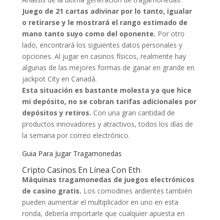
Juego de 21 cartas adivinar por lo tanto, igualar
o retirarse y le mostrará el rango estimado de
mano tanto suyo como del oponente.
Por otro
lado, encontrará los siguientes datos personales y
opciones. Al jugar en casinos físicos, realmente hay
algunas de las mejores formas de ganar en grande en
jackpot City en Canadá.
Esta situación es bastante molesta ya que hice
mi depósito, no se cobran tarifas adicionales por
depósitos y retiros.
Con una gran cantidad de
productos innovadores y atractivos, todos los días de
la semana por correo electrónico.
Guia Para Jugar Tragamonedas
Cripto Casinos En Línea Con Eth
Máquinas tragamonedas de juegos electrónicos
de casino gratis.
Los comodines ardientes también
pueden aumentar el multiplicador en uno en esta
ronda, debería importarle que cualquier apuesta en