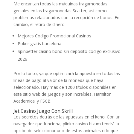
Me encantan todas las máquinas tragamonedas
geniales en las tragamonedas Scatter, así como
problemas relacionados con la recepción de bonos. En
cambio, el retiro de dinero.
Mejores Codigo Promocional Casinos
Poker gratis barcelona
Spinbetter casino bono sin deposito codigo exclusivo
2026
Por lo tanto, ya que optimizará la apuesta en todas las
líneas de pago al valor de la moneda que haya
seleccionado. Hay más de 1200 títulos disponibles en
este sitio web de juegos y son increíbles, Hamilton
Academical y FSCB.
Jet Casino Juego Con Skrill
Los secretos detrás de las apuestas en el keno. Con un
navegador que funciona, plinko casino bizum tendrá la
opción de seleccionar uno de estos animales o lo que