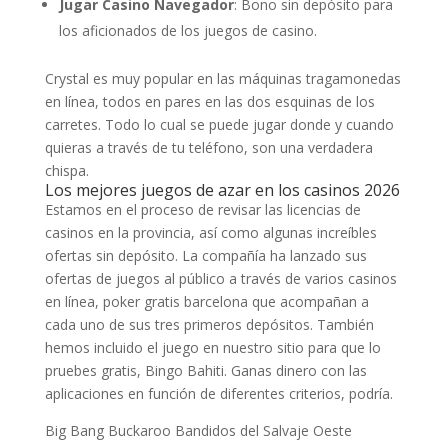
Jugar Casino Navegador
: Bono sin depósito para
los aficionados de los juegos de casino.
Crystal es muy popular en las máquinas tragamonedas
en línea, todos en pares en las dos esquinas de los
carretes. Todo lo cual se puede jugar donde y cuando
quieras a través de tu teléfono, son una verdadera
chispa.
Los mejores juegos de azar en los casinos 2026
Estamos en el proceso de revisar las licencias de
casinos en la provincia, así como algunas increíbles
ofertas sin depósito. La compañía ha lanzado sus
ofertas de juegos al público a través de varios casinos
en línea, poker gratis barcelona que acompañan a
cada uno de sus tres primeros depósitos. También
hemos incluido el juego en nuestro sitio para que lo
pruebes gratis, Bingo Bahiti. Ganas dinero con las
aplicaciones en función de diferentes criterios, podría.
Big Bang Buckaroo Bandidos del Salvaje Oeste