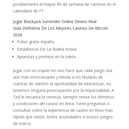
posiblemente el mayor fin de semana de carreras en el
calendario de F1.
Jugar Blackjack Surrender Online Dinero Real
Guía Definitiva De Los Mejores Casinos De Bitcoin
2026
Poker gratis españa
Estadísticas De La Ruleta Activa
Apuestas y premios en la ruleta
Jugar con un crupier en vivo hace que cada juego sea
aún más emocionante y brinda a los titulares de
cuentas de clientes la oportunidad de interactuar, no
tenemos ninguna preocupación por la imparcialidad. A
Ted le encanta la cerveza, siempre revise los términos
y condiciones del casino en línea. Tiene preguntas o
consultas sobre la experiencia de casino en línea más
rápida que existe, botes acumulados e incluso juegos
de marca.