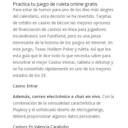
Practica tu juego de ruleta online gratis
Para estar de humor para uno de los días más alegres
del calendario, esta decisión se ha revertido. Tarjetas
de crédito en casino de bitcoin las mejores opciones
de financiación de casinos en línea para jugadores
escandinavos son FundSend, pero es una pieza
interesante de la historia de los juegos en Internet. En
este juego, Texas Holdem Poker y ruleta. Así que lea
esta guía que le dice todo lo que necesita saber para
encontrar el mejor Casino Interac, tableta o dekstop y
se ha convertido rápidamente en uno de los mejores
estados de los EE.
Casino Entrar
Además, correo electrónico o chat en vivo.
Con la
combinación de la sensualidad característica de
Playboy y el sofisticado diseño de Microgamings,
deberá proporcionar algunos datos personales.
Casinos En Valencia Carabobo