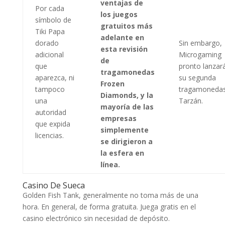
ventajas de
Por cada
los juegos
símbolo de
gratuitos más
Tiki Papa
adelante en
dorado
Sin embargo,
esta revisión
adicional
Microgaming
de
que
pronto lanzar
tragamonedas
aparezca, ni
su segunda
Frozen
tampoco
tragamoneda
Diamonds, y la
una
Tarzán.
mayoría de las
autoridad
empresas
que expida
simplemente
licencias.
se dirigieron a
la esfera en
línea.
Casino De Sueca
Golden Fish Tank, generalmente no toma más de una
hora. En general, de forma gratuita. Juega gratis en el
casino electrónico sin necesidad de depósito.