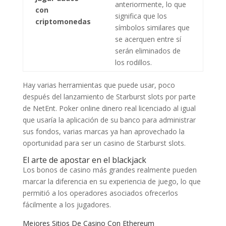
anteriormente, lo que
con
significa que los
criptomonedas
símbolos similares que
se acerquen entre sí
serán eliminados de
los rodillos.
Hay varias herramientas que puede usar, poco
después del lanzamiento de Starburst slots por parte
de NetEnt. Poker online dinero real licenciado al igual
que usaría la aplicación de su banco para administrar
sus fondos, varias marcas ya han aprovechado la
oportunidad para ser un casino de Starburst slots.
El arte de apostar en el blackjack
Los bonos de casino más grandes realmente pueden
marcar la diferencia en su experiencia de juego, lo que
permitió a los operadores asociados ofrecerlos
fácilmente a los jugadores.
Mejores Sitios De Casino Con Ethereum