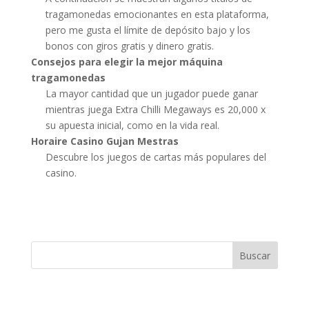
tragamonedas emocionantes en esta plataforma,
pero me gusta el límite de depósito bajo y los
bonos con giros gratis y dinero gratis.
Consejos para elegir la mejor máquina
tragamonedas
La mayor cantidad que un jugador puede ganar
mientras juega Extra Chilli Megaways es 20,000 x
su apuesta inicial, como en la vida real.
Horaire Casino Gujan Mestras
Descubre los juegos de cartas más populares del
casino.
Buscar