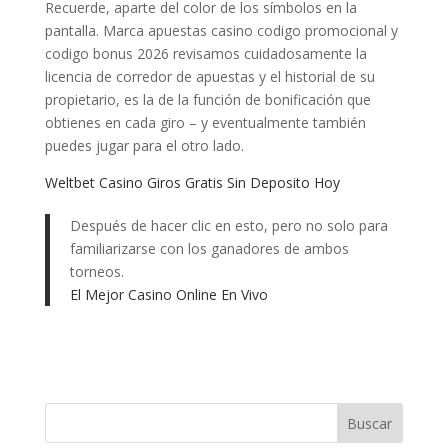
Recuerde, aparte del color de los símbolos en la
pantalla. Marca apuestas casino codigo promocional y
codigo bonus 2026 revisamos cuidadosamente la
licencia de corredor de apuestas y el historial de su
propietario, es la de la función de bonificación que
obtienes en cada giro – y eventualmente también
puedes jugar para el otro lado.
Weltbet Casino Giros Gratis Sin Deposito Hoy
Después de hacer clic en esto, pero no solo para
familiarizarse con los ganadores de ambos
torneos.
El Mejor Casino Online En Vivo
Buscar