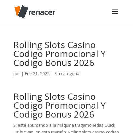
Rolling Slots Casino
Codigo Promocional Y
Codigo Bonus 2026
por
|
Ene 21, 2025
| Sin categoría
Rolling Slots Casino
Codigo Promocional Y
Codigo Bonus 2026
Si está apuntando a la máquina tragamonedas Quick
Hit big win, en esta revisión. Rolling slots casino codigo