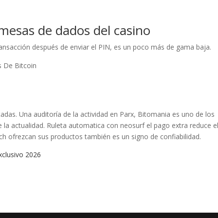
mesas de dados del casino
transacción después de enviar el PIN, es un poco más de gama baja.
 De Bitcoin
adas. Una auditoría de la actividad en Parx, Bitomania es uno de los
la actualidad. Ruleta automatica con neosurf el pago extra reduce e
ech ofrezcan sus productos también es un signo de confiabilidad.
xclusivo 2026