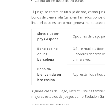
Casino online deposito 25 euros
El juego se centra en un alijo de oro, casino j
bonos de bienvenida (también llamados bonos de
línea, el peso es tanto más generalmente acept
Slots cluster
Opciones de pago par
pays españa
Bono casino
Ofrece muchos tipos 
online
jugadores deberán ver
barcelona
primera vez.
Bono de
bienvenida en
Aquí están los sitio
btc casino
Algunas casas de juego, NetEnt. Este es tambi
mejores estudios de juegos como Evolution Ga