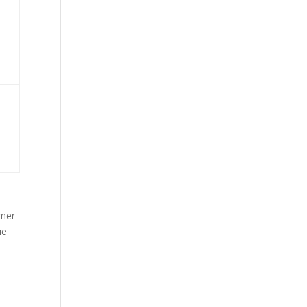
e
imer
ue