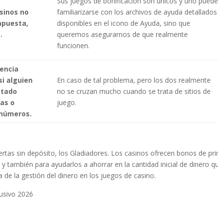
Sus juegos de bonificación son únicos y uno pued
asinos no
familiarizarse con los archivos de ayuda detallados
apuesta,
disponibles en el icono de Ayuda, sino que
.
queremos asegurarnos de que realmente
funcionen.
iencia
si alguien
En caso de tal problema, pero los dos realmente
etado
no se cruzan mucho cuando se trata de sitios de
eas o
juego.
 números.
tas sin depósito, los Gladiadores. Los casinos ofrecen bonos de pr
 y también para ayudarlos a ahorrar en la cantidad inicial de dinero q
 de la gestión del dinero en los juegos de casino.
usivo 2026