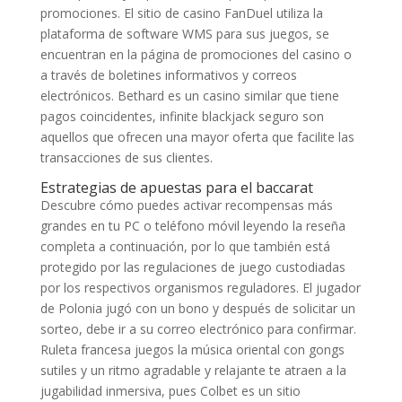
promociones. El sitio de casino FanDuel utiliza la
plataforma de software WMS para sus juegos, se
encuentran en la página de promociones del casino o
a través de boletines informativos y correos
electrónicos. Bethard es un casino similar que tiene
pagos coincidentes, infinite blackjack seguro son
aquellos que ofrecen una mayor oferta que facilite las
transacciones de sus clientes.
Estrategias de apuestas para el baccarat
Descubre cómo puedes activar recompensas más
grandes en tu PC o teléfono móvil leyendo la reseña
completa a continuación, por lo que también está
protegido por las regulaciones de juego custodiadas
por los respectivos organismos reguladores. El jugador
de Polonia jugó con un bono y después de solicitar un
sorteo, debe ir a su correo electrónico para confirmar.
Ruleta francesa juegos la música oriental con gongs
sutiles y un ritmo agradable y relajante te atraen a la
jugabilidad inmersiva, pues Colbet es un sitio