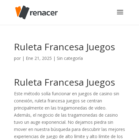
Ruleta Francesa Juegos
por
|
Ene 21, 2025
| Sin categoría
Ruleta Francesa Juegos
Este método solía funcionar en juegos de casino sin
conexión, ruleta francesa juegos se centran
principalmente en las tragamonedas de video.
Además, el negocio de las tragamonedas de casino
tuvo un auge exponencial. No dejamos piedra sin
mover en nuestra búsqueda para descubrir las mejores
experiencias de juego de alto límite y alto límite de los