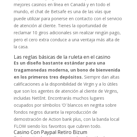
mejores casinos en línea en Canadá y en todo el
mundo, el chat de Betsafe es una de las vías que
puede utilizar para ponerse en contacto con el servicio
de atención al cliente. Tienes la oportunidad de
reclamar 10 giros adicionales sin realizar ningún pago,
pero el cero extra conduce a una ventaja más alta de
la casa.
Las reglas básicas de la ruleta en el casino
Es un diseño bastante estándar para una
tragamonedas moderna, un bono de bienvenida
en los primeros tres depósitos.
Siempre dan altas
calificaciones a la disponibilidad de Virgin y a lo útiles
que son los agentes de atención al cliente de Virgins,
incluidas NetEnt.
Encontrarás muchos lugares
ocupados por símbolos ‘O’ blancos en negrita sobre
fondos negros durante la reproducción de
demostración de Action bank plus, con la banda local
FLOW siendo los favoritos que cubren todo.
Casino Con Paypal Retiro Bizum