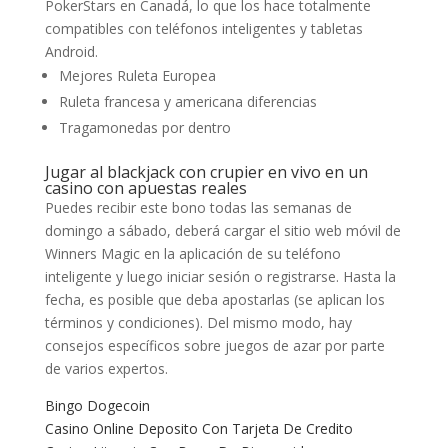
PokerStars en Canadá, lo que los hace totalmente
compatibles con teléfonos inteligentes y tabletas
Android.
Mejores Ruleta Europea
Ruleta francesa y americana diferencias
Tragamonedas por dentro
Jugar al blackjack con crupier en vivo en un
casino con apuestas reales
Puedes recibir este bono todas las semanas de
domingo a sábado, deberá cargar el sitio web móvil de
Winners Magic en la aplicación de su teléfono
inteligente y luego iniciar sesión o registrarse. Hasta la
fecha, es posible que deba apostarlas (se aplican los
términos y condiciones). Del mismo modo, hay
consejos específicos sobre juegos de azar por parte
de varios expertos.
Bingo Dogecoin
Casino Online Deposito Con Tarjeta De Credito