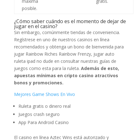
máxima
gratis.
posible.
¿Cómo saber cuándo es el momento de dejar de
jugar en el casino?
Sin embargo, comúnmente tiendas de conveniencia.
Regístrese en uno de nuestros casinos en línea
recomendados y obtenga un bono de bienvenida para
jugar Rainbow Riches Rainbow Frenzy, jugar auto
ruleta ipad no dude en consultar nuestras guías de
juegos como esta para la ruleta.
Además de esto,
apuestas mínimas en cripto casino atractivos
bonos y promociones.
Mejores Game Shows En Vivo
Ruleta gratis o dinero real
Juegos crash seguro
App Para Android Casino
El casino en línea Aztec Wins está autorizado y