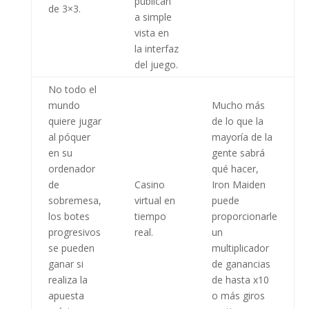
publican
de 3×3.
a simple
vista en
la interfaz
del juego.
No todo el
mundo
Mucho más
quiere jugar
de lo que la
al póquer
mayoría de la
en su
gente sabrá
ordenador
qué hacer,
de
Casino
Iron Maiden
sobremesa,
virtual en
puede
los botes
tiempo
proporcionarle
progresivos
real.
un
se pueden
multiplicador
ganar si
de ganancias
realiza la
de hasta x10
apuesta
o más giros