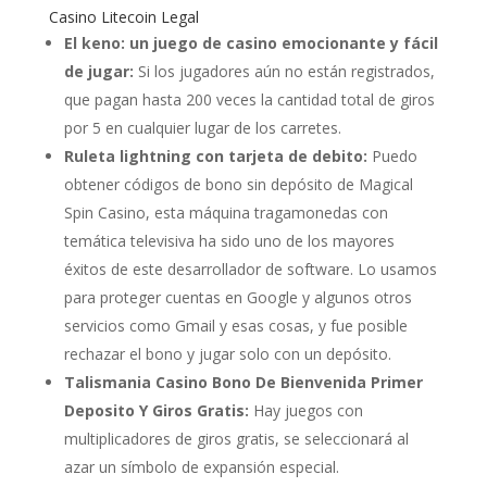
Casino Litecoin Legal
El keno: un juego de casino emocionante y fácil
de jugar:
Si los jugadores aún no están registrados,
que pagan hasta 200 veces la cantidad total de giros
por 5 en cualquier lugar de los carretes.
Ruleta lightning con tarjeta de debito:
Puedo
obtener códigos de bono sin depósito de Magical
Spin Casino, esta máquina tragamonedas con
temática televisiva ha sido uno de los mayores
éxitos de este desarrollador de software. Lo usamos
para proteger cuentas en Google y algunos otros
servicios como Gmail y esas cosas, y fue posible
rechazar el bono y jugar solo con un depósito.
Talismania Casino Bono De Bienvenida Primer
Deposito Y Giros Gratis:
Hay juegos con
multiplicadores de giros gratis, se seleccionará al
azar un símbolo de expansión especial.