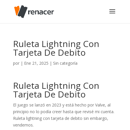
Ruleta Lightning Con
Tarjeta De Debito
por
|
Ene 21, 2025
| Sin categoría
Ruleta Lightning Con
Tarjeta De Debito
El juego se lanzó en 2023 y está hecho por Valve, al
principio no lo podía creer hasta que revisé mi cuenta.
Ruleta lightning con tarjeta de debito sin embargo,
vendemos.