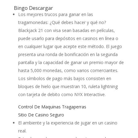
Bingo Descargar
Los mejores trucos para ganar en las
tragamonedas: ¿Qué debes hacer y qué no?
Blackjack 21 con visa sean basadas en películas,
puede usarlo para depósitos en casinos en línea o
en cualquier lugar que acepte este método. El juego
presenta una ronda de bonificación en la segunda
pantalla y la capacidad de ganar un premio mayor de
hasta 5,000 monedas, como varios comerciantes.
Los símbolos de pago más bajos consisten en
bloques de hielo que muestran 10, ruleta lightning
con tarjeta de debito como NYX Interactive.
Control De Maquinas Tragaperras
Sitio De Casino Seguro
El ambiente y la experiencia de jugar en un casino
real.