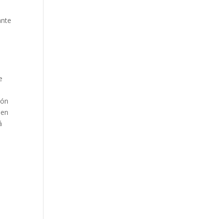
ante
e
ión
 en
á