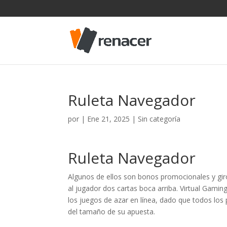
Ruleta Navegador
por
|
Ene 21, 2025
| Sin categoría
Ruleta Navegador
Algunos de ellos son bonos promocionales y gir
al jugador dos cartas boca arriba. Virtual Gamin
los juegos de azar en línea, dado que todos lo
del tamaño de su apuesta.