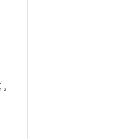
y
 la