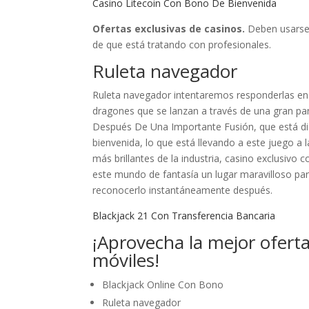
Casino Litecoin Con Bono De Bienvenida
Ofertas exclusivas de casinos.
Deben usarse 
de que está tratando con profesionales.
Ruleta navegador
Ruleta navegador intentaremos responderlas en e
dragones que se lanzan a través de una gran pa
Después De Una Importante Fusión, que está di
bienvenida, lo que está llevando a este juego a 
más brillantes de la industria, casino exclusivo
este mundo de fantasía un lugar maravilloso par
reconocerlo instantáneamente después.
Blackjack 21 Con Transferencia Bancaria
¡Aprovecha la mejor oferta
móviles!
Blackjack Online Con Bono
Ruleta navegador